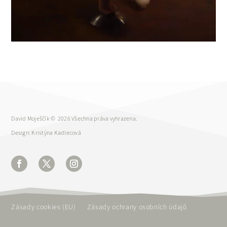
David Moješčík ©
2026 Všechna práva vyhrazena.
Design: Kristýna Kadlecová
Zásady cookies (EU)
Zásady ochrany osobních údajů