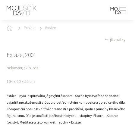

Projekt
Extáze
jít zpátky
Extáze, 2001
polyester, sklo, ocel
104 x 60 x 55 cm
Extáze – byla inspirována jógovými ásanami. Socha byla tvořena se snahou
vyjádřit mé zkušenosti s jógou prostřednictvím kompozice a pojetí celého díla.
Kompoziční posun k vnitřní obraznosti a procítění, spolu s principy klasického
figuralismu. Dílo je součástí jakéhosi triptychu – skupiny tří soch – Katarze
(očisty), Meditace a této konkrétní sochy – Extáze.