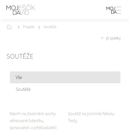

Projekt
Soutěže
jít zpátky
SOUTĚŽE
Vše
Soutěže
Návrh na ztvárnění sochy
Soutěž na pomník Nikoly
věnované básníku,
Tesly
spisovateli a překladateli